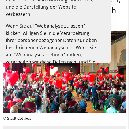
und die Darstellung der Website
teilen, diskutieren – Spielerisch
verbessern.
die Zukunft gestalten«
Wenn Sie auf "Webanalyse zulassen"
klicken, willigen Sie in die Verarbeitung
Ihrer personenbezogener Daten zur oben
beschriebenen Webanalyse ein. Wenn Sie
auf "Webanalyse ablehnen" klicken,
verarbeiten wir diese Daten nicht und Sie
können die Website trotzdem nutzen.
Sie können Ihre Einwilligung jederzeit in
diesem Einwilligungsbanner oder der
Datenschutzerklärung widerrufen. Dort
finden Sie auch weitere Informationen zur
Webanalyse.
Unsere Datenschutzerklärung.
© Stadt Cottbus