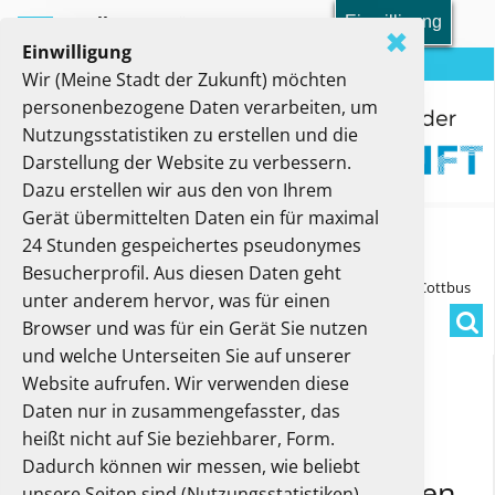
Einwilligung
Toolbar-Menü
✖
Einwilligung
Meine Stadt der Zukunft
Wir (Meine Stadt der Zukunft) möchten
personenbezogene Daten verarbeiten, um
Nutzungsstatistiken zu erstellen und die
Darstellung der Website zu verbessern.
Dazu erstellen wir aus den von Ihrem
Gerät übermittelten Daten ein für maximal
Hauptmenü
24 Stunden gespeichertes pseudonymes
Besucherprofil. Aus diesen Daten geht
Sie sind hier:
Modellstädte
Modellstädte 2021-2022
Cottbus
unter anderem hervor, was für einen
Such
Browser und was für ein Gerät Sie nutzen
und welche Unterseiten Sie auf unserer
Website aufrufen. Wir verwenden diese
Modellvorhaben
Daten nur in zusammengefasster, das
heißt nicht auf Sie beziehbarer, Form.
Cottbus/Chóśebuz »Meine
Dadurch können wir messen, wie beliebt
Modellstadt der Zukunft. Bauen,
unsere Seiten sind (Nutzungsstatistiken)